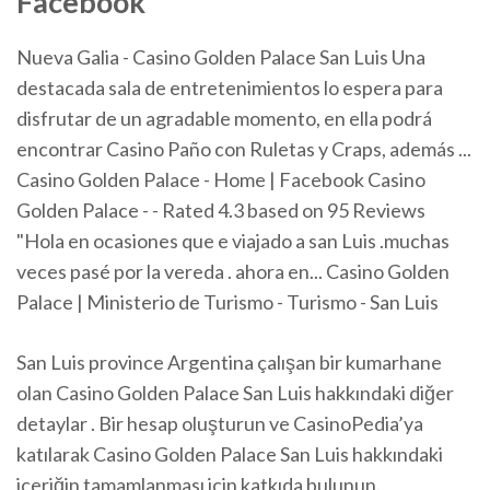
Facebook
Nueva Galia - Casino Golden Palace San Luis Una
destacada sala de entretenimientos lo espera para
disfrutar de un agradable momento, en ella podrá
encontrar Casino Paño con Ruletas y Craps, además ...
Casino Golden Palace - Home | Facebook Casino
Golden Palace - - Rated 4.3 based on 95 Reviews
"Hola en ocasiones que e viajado a san Luis .muchas
veces pasé por la vereda . ahora en... Casino Golden
Palace | Ministerio de Turismo - Turismo - San Luis
San Luis province Argentina çalışan bir kumarhane
olan Casino Golden Palace San Luis hakkındaki diğer
detaylar . Bir hesap oluşturun ve CasinoPedia’ya
katılarak Casino Golden Palace San Luis hakkındaki
içeriğin tamamlanması için katkıda bulunun.