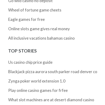
Go wild casino no deposit
Wheel of fortune game cheets
Eagle games for free
Online slots game gives real money
All inclusive vacations bahamas casino
TOP STORIES
Us casino chip price guide
Blackjack pizza aurora south parker road denver co
Zynga poker world extension 1.0
Play online casino games for frfee
What slot machines are at desert diamond casino