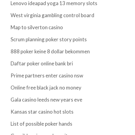
Lenovo ideapad yoga 13 memory slots
West virginia gambling control board
Map to silverton casino
Scrum planning poker story points
888 poker keine 8 dollar bekommen
Daftar poker online bank bri
Prime partners enter casino nsw
Online free black jack no money
Gala casino leeds new years eve
Kansas star casino hot slots
List of possible poker hands