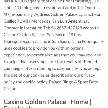
has a 18,000 square foot casino floor featuring 125
slots, 11 table games, restaurant and hotel. Open
10am-5am daily. Address Golden Palace Casino Leon
Guillet 71 Villa Mercedes, San Luis Argentina .
Contact Information Tel: 54 2657-427128 Website
Casino Golden Palace - San Isidro - 18 tips -
foursquare.com Casino in San Isidro, Lima Foursquare
uses cookies to provide you with an optimal
experience, to personalize ads that you may see, and
to help advertisers measure the results of their ad
campaigns. By continuing to use our site, you accept
the use of our cookies as described in our privacy
policy and cookie policy. Palace Bingo & Sport Bets
Casino
Casino Golden Palace - Home |