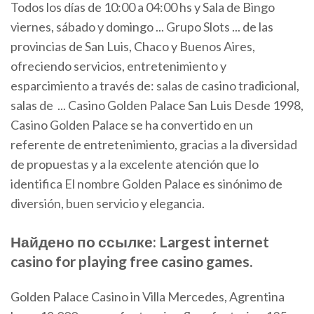
Todos los días de 10:00 a 04:00 hs y Sala de Bingo
viernes, sábado y domingo ... Grupo Slots ... de las
provincias de San Luis, Chaco y Buenos Aires,
ofreciendo servicios, entretenimiento y
esparcimiento a través de: salas de casino tradicional,
salas de ... Casino Golden Palace San Luis Desde 1998,
Casino Golden Palace se ha convertido en un
referente de entretenimiento, gracias a la diversidad
de propuestas y a la excelente atención que lo
identifica El nombre Golden Palace es sinónimo de
diversión, buen servicio y elegancia.
Найдено по ссылке: Largest internet
casino for playing free casino games.
Golden Palace Casino in Villa Mercedes, Agrentina